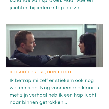
schande van spraken. Haar voeten
juichten bij iedere stap die ze…
IF IT AIN’T BROKE, DON’T FIX IT
Ik betrap mijzelf er stiekem ook nog
wel eens op. Nog voor iemand klaar is
met zijn verhaal heb ik een hap lucht
naar binnen getrokken,…