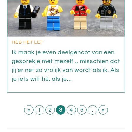
HEB HET LEF
Ik maak je even deelgenoot van een
gesprekje met mezelf… misschien dat
jij er net zo vrolijk van wordt als ik. Als
je iets wilt hè, als je…
«
1
2
3
4
5
...
»