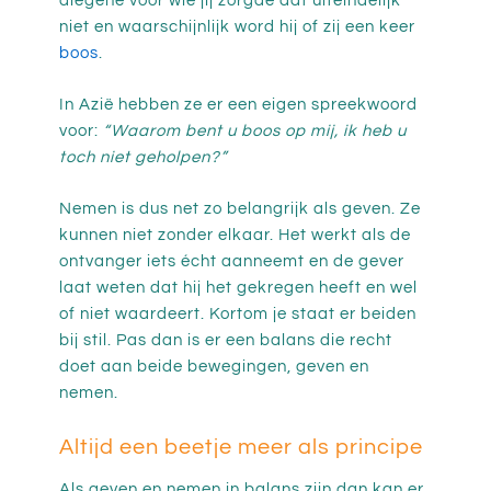
diegene voor wie jij zorgde dat uiteindelijk
niet en waarschijnlijk word hij of zij een keer
boos
.
In Azië hebben ze er een eigen spreekwoord
voor:
“Waarom bent u boos op mij, ik heb u
toch niet geholpen?”
Nemen is dus net zo belangrijk als geven. Ze
kunnen niet zonder elkaar. Het werkt als de
ontvanger iets écht aanneemt en de gever
laat weten dat hij het gekregen heeft en wel
of niet waardeert. Kortom je staat er beiden
bij stil. Pas dan is er een balans die recht
doet aan beide bewegingen, geven en
nemen.
Altijd een beetje meer als principe
Als geven en nemen in balans zijn dan kan er