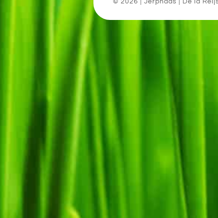
© 2026
| Jerphaas
|
De la Reij