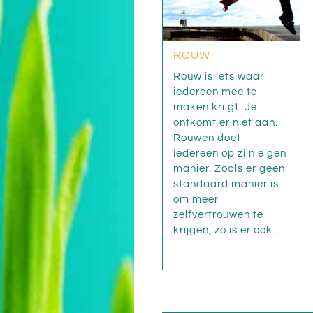
ROUW
Rouw is iets waar
iedereen mee te
maken krijgt. Je
ontkomt er niet aan.
Rouwen doet
iedereen op zijn eigen
manier. Zoals er geen
standaard manier is
om meer
zelfvertrouwen te
krijgen, zo is er ook…