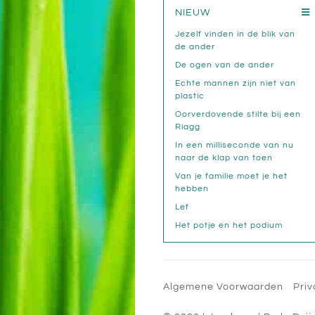
NIEUW
Jezelf vinden in de blik van
de ander
De ogen van de ander
Echte mannen zijn niet van
plastic
Oorverdovende stilte bij een
Riagg
In een milliseconde van nu
naar de klap van toen
Van je familie moet je het
hebben
Lef
Het potje en het podium
Algemene Voorwaarden
Priv