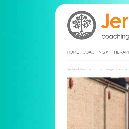
HOME
COACHING
THERAP
reacties
reacti
je bent hier :
jerphaas
›
magazine
›
per
reacties ondernemers