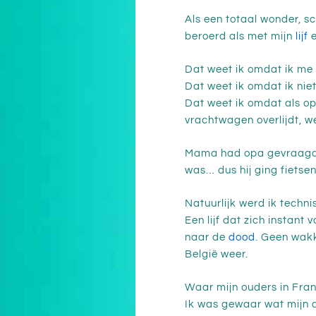
Als een totaal wonder, sc
beroerd als met mijn
lijf
e
Dat weet ik omdat ik me 
Dat weet ik omdat ik niet
Dat weet ik omdat als op
vrachtwagen overlijdt, w
Mama had opa gevraagd n
was… dus hij ging fietsen
Natuurlijk werd ik technis
Een lijf dat zich instant
naar de
dood
. Geen wakk
België weer.
Waar mijn ouders in Frank
Ik was gewaar wat mijn a