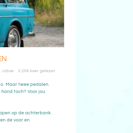
EN
r Jobse
3.209 keer gelezen
uto. Maar twee pedalen.
e hand toch? Voor jou
 slapen op de achterbank.
sen de voor en