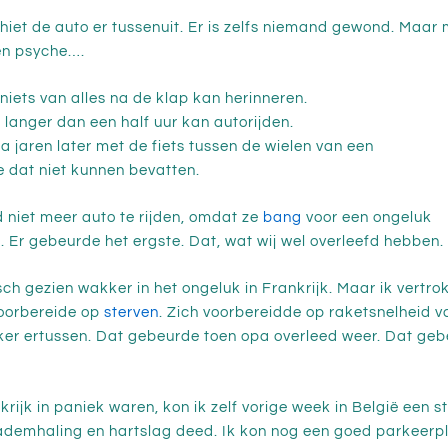
hiet de auto er tussenuit. Er is zelfs niemand gewond. Maar 
n psyche….
niets van alles na de klap kan herinneren.
 langer dan een half uur kan autorijden.
a jaren later met de fiets tussen de wielen van een
e dat niet kunnen bevatten.
iet meer auto te rijden, omdat ze
bang
voor een ongeluk
. Er gebeurde het ergste. Dat, wat wij wel overleefd hebben.
ch gezien wakker in het ongeluk in Frankrijk. Maar ik vertrok s
 voorbereide op
sterven
. Zich voorbereidde op raketsnelheid v
er ertussen. Dat gebeurde toen opa overleed weer. Dat geb
rijk in paniek waren, kon ik zelf vorige week in België een st
demhaling en hartslag deed. Ik kon nog een goed parkeerpl