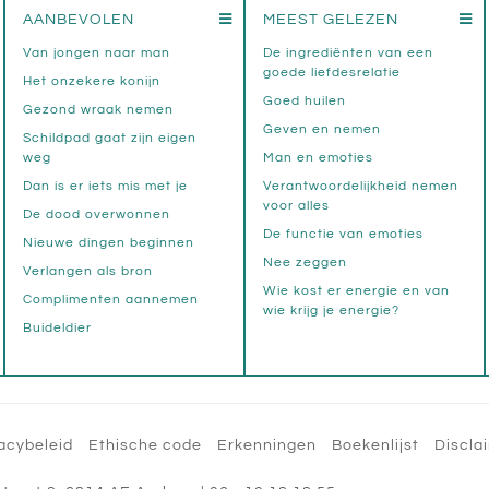
AANBEVOLEN
MEEST GELEZEN
Van jongen naar man
De ingrediënten van een
goede liefdesrelatie
Het onzekere konijn
Goed huilen
Gezond wraak nemen
Geven en nemen
Schildpad gaat zijn eigen
weg
Man en emoties
Dan is er iets mis met je
Verantwoordelijkheid nemen
voor alles
De dood overwonnen
De functie van emoties
Nieuwe dingen beginnen
Nee zeggen
Verlangen als bron
Wie kost er energie en van
Complimenten aannemen
wie krijg je energie?
Buideldier
acybeleid
Ethische code
Erkenningen
Boekenlijst
Discla