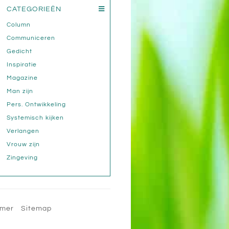
CATEGORIEËN
Column
Communiceren
Gedicht
Inspiratie
Magazine
Man zijn
Pers. Ontwikkeling
Systemisch kijken
Verlangen
Vrouw zijn
Zingeving
imer
Sitemap