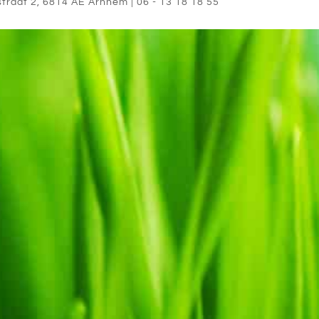
straat 2
,
6814 AE
Arnhem
|
06 - 13 18 18 55