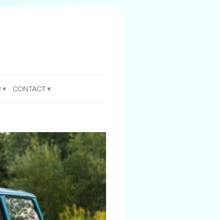
R
CONTACT
enties
nieuws