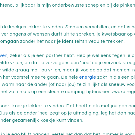
 ochtend, blijkbaar is mijn onderbewuste schep en bij de pinken
lfde koekjes lekker te vinden. Smaken verschillen, en dat is
je verlangens of wensen durft uit te spreken, je kwetsbaar op 
 omgaan zonder het naar je identiteitsniveau te trekken.
even
, zeker als je een partner hebt. Heb je wel eens tegen je 
de vrijen, en dat je vervolgens een ‘nee’ op je verzoek kreeg
 wilde graag met jou vrijen, maar jij voelde op dat moment n
 het voorstel mee te gaan. De hele
energie
zakt in als een 
 warm naar de ander (of naar jou) te zijn lijkt als sneeuw voor
net zo fijn als op een slechte camping tijdens een zware rege
soort koekje lekker te vinden. Dat heeft niets met jou perso
us als de ander ‘nee’ zegt op je uitnodiging, leg het dan naa
 ander gezamenlijk koekje kunt vinden.
in je ego blijft hangen, vertel het dan dat het jammer is voor 