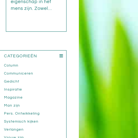
eigenschap in het
mens zijn. Zowel…
CATEGORIEËN
Column
Communiceren
Gedicht
Inspiratie
Magazine
Man zijn
Pers. Ontwikkeling
Systemisch kijken
Verlangen
Vrouw zijn