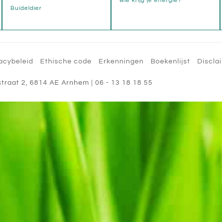
wie krijg je energie?
Buideldier
acybeleid
Ethische code
Erkenningen
Boekenlijst
Discla
straat 2
,
6814 AE
Arnhem
|
06 - 13 18 18 55