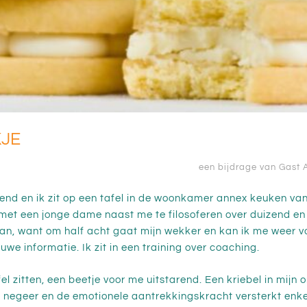
KJE
een bijdrage van Gast 
htend en ik zit op een tafel in de woonkamer annex keuken va
t met een jonge dame naast me te filosoferen over duizend en
an, want om half acht gaat mijn wekker en kan ik me weer 
uwe informatie. Ik zit in een training over coaching.
afel zitten, een beetje voor me uitstarend. Een kriebel in mijn
n negeer en de emotionele aantrekkingskracht versterkt enke