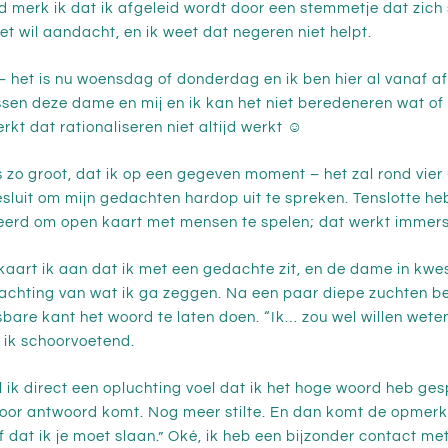
ofd merk ik dat ik afgeleid wordt door een stemmetje dat zic
t wil aandacht, en ik weet dat negeren niet helpt.
 het is nu woensdag of donderdag en ik ben hier al vanaf 
ssen deze dame en mij en ik kan het niet beredeneren wat of 
kt dat rationaliseren niet altijd werkt ☺
 zo groot, dat ik op een gegeven moment – het zal rond vier 
luit om mijn gedachten hardop uit te spreken. Tenslotte heb 
eerd om open kaart met mensen te spelen; dat werkt immers
aart ik aan dat ik met een gedachte zit, en de dame in kwest
wachting van wat ik ga zeggen. Na een paar diepe zuchten bes
sbare kant het woord te laten doen. “Ik… zou wel willen wete
g ik schoorvoetend.
el ik direct een opluchting voel dat ik het hoge woord heb ges
oor antwoord komt. Nog meer stilte. En dan komt de opmerkin
 dat ik je moet slaan.” Oké, ik heb een bijzonder contact m