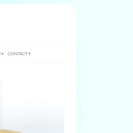
R
CONTACT
enties
nieuws