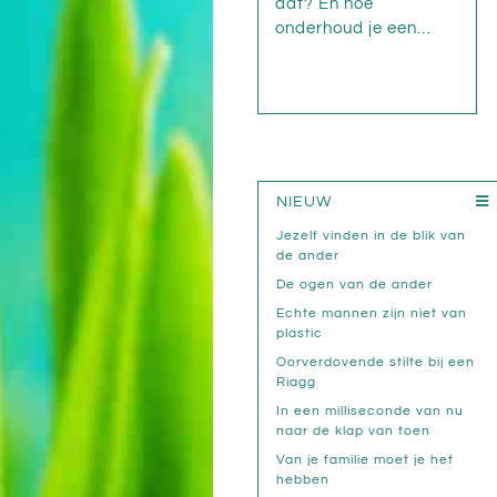
dat? En hoe
onderhoud je een…
NIEUW
Jezelf vinden in de blik van
de ander
De ogen van de ander
Echte mannen zijn niet van
plastic
Oorverdovende stilte bij een
Riagg
In een milliseconde van nu
naar de klap van toen
Van je familie moet je het
hebben