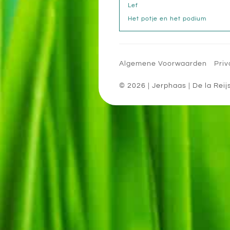
Lef
Het potje en het podium
Algemene Voorwaarden
Priv
© 2026
| Jerphaas
|
De la Reij