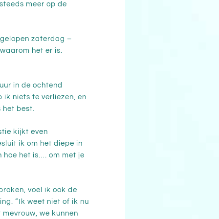
h steeds meer op de
afgelopen zaterdag –
waarom het er is.
uur in de ochtend
ik niets te verliezen, en
 het best.
ie kijkt even
luit ik om het diepe in
n hoe het is…. om met je
proken, voel ik ook de
g. “Ik weet niet of ik nu
et mevrouw, we kunnen