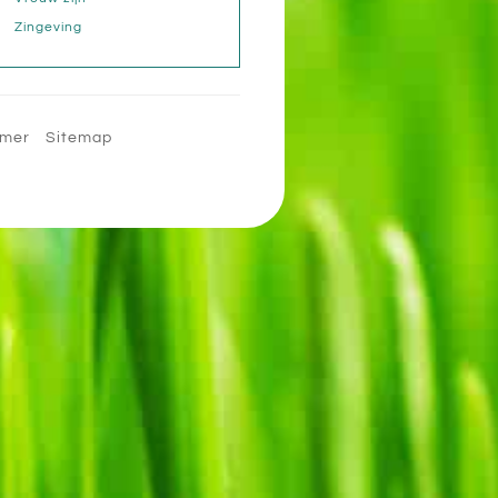
Zingeving
imer
Sitemap