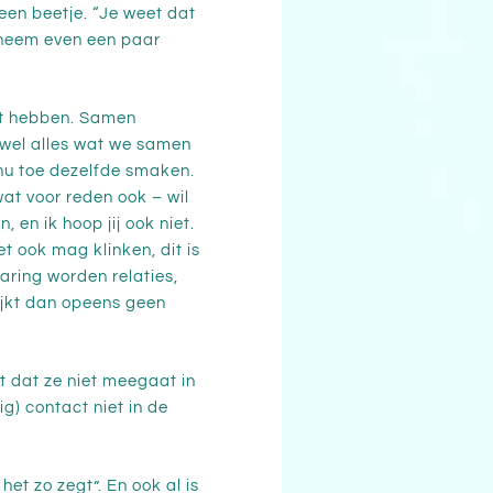
een beetje. “Je weet dat
k neem even een paar
act hebben. Samen
ijwel alles wat we samen
 nu toe dezelfde smaken.
wat voor reden ook – wil
en ik hoop jij ook niet.
et ook mag klinken, dit is
aring worden relaties,
ijkt dan opeens geen
t dat ze niet meegaat in
g) contact niet in de
het zo zegt”. En ook al is