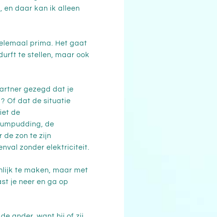
, en daar kan ik alleen
 helemaal prima. Het gaat
durft te stellen, maar ook
partner gezegd dat je
? Of dat de situatie
iet de
plumpudding, de
 de zon te zijn
nval zonder elektriciteit.
onlijk te maken, maar met
st je neer en ga op
de ander, want hij of zij