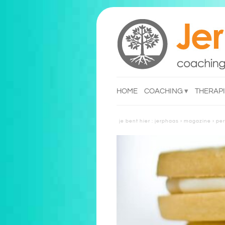
HOME
COACHING
THERAP
reacties
reacti
je bent hier :
jerphaas
›
magazine
›
per
reacties ondernemers