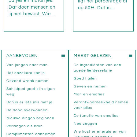
putjes en motortjes.
ligt het percentage al
Dat doen mensen en
op 50%. Dat is…
jij niet bewust. Wie…
AANBEVOLEN
MEEST GELEZEN
Van jongen naar man
De ingrediënten van een
goede liefdesrelatie
Het onzekere konijn
Goed huilen
Gezond wraak nemen
Geven en nemen
Schildpad gaat zijn eigen
weg
Man en emoties
Dan is er iets mis met je
Verantwoordelijkheid nemen
voor alles
De dood overwonnen
De functie van emoties
Nieuwe dingen beginnen
Nee zeggen
Verlangen als bron
Wie kost er energie en van
Complimenten aannemen