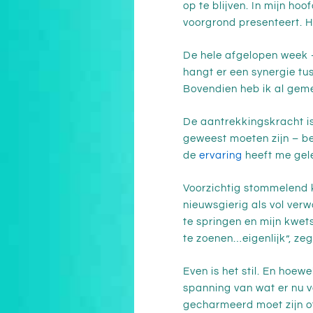
op te blijven. In mijn ho
voorgrond presenteert. He
De hele afgelopen week –
hangt er een synergie tu
Bovendien heb ik al gemer
De aantrekkingskracht is
geweest moeten zijn – bes
de
ervaring
heeft me gel
Voorzichtig stommelend k
nieuwsgierig als vol ver
te springen en mijn kwet
te zoenen…eigenlijk”, ze
Even is het stil. En hoew
spanning van wat er nu v
gecharmeerd moet zijn of