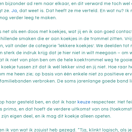
 en bijzonder ad rem naar elkaar, en dit verward me toch wel 
gt ze.
Ja
, dat weet is. Dat heeft ze me verteld. En wat nu? I
nog verder leeg te maken.
 is net als een doos met koekjes, wat jij en ik aan goed cont
hillende smaken die er aan koekjes in de trommel zitten. Vr
n, valt onder de categorie ‘lekkere koekjes’. We deelden tot
n sterk de indruk krijg dat je hier niet in wilt meegaan – om 
t ik niet van plan ben om de hele koektrommel weg te gooien, 
oekje tussen zit dat ik wél lekker vind en jij niet. Hoe raar h
m me heen zie; op basis van één enkele niet zo positieve erv
 familiebanden verbroken. De soms jarenlange goede band l
g op haar gesteld ben, en dat ik haar
keuze
respecteer. Het fei
is prima, en dat hoeft de verdere uitkomst van ons (toekomsti
 zijn eigen deel, en ik mag dit koekje alleen opeten.
n ik van wat ik zojuist heb gezegd. “Tja, klinkt logisch, als je 