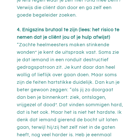
je iets tegen waar je zelf niet rond mee bent?
Verwijs die cliënt dan door en ga zelf een
goede begeleider zoeken.
4. Enigszins brutaal te zijn (lees: het risico te
nemen dat je cliënt jou of je hulp afwijst)
“Zachte heelmeesters maken stinkende
wonden” je kent de uitspraak vast. Soms zie
je dat iemand in een ronduit destructief
gedragspatroon zit. Je kunt daar dan heel
wollig of lieflijk over gaan doen. Maar soms
zijn de feiten hartstikke duidelijk. Dan kun je
beter gewoon zeggen: “als jij zo doorgaat
dan ben je binnenkort: ziek, ontslagen,
vrijgezel of dood”. Dat vinden sommigen hard,
dat is het ook. Maar het is niet het hardste. Ik
denk dat iemand gierend de bocht uit laten
gaan, terwijl hij/zij het zelf niet in de gaten
heeft, nog veel harder is. Heb je eenmaal