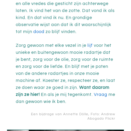
en alle vredes die gesticht zijn achterwege
laten. Ik vind het van de zotte. Dat vond ik als
kind. En dat vind ik nu. En grondige
observatie wijst aan dat ik dit waarschijnlijk
tot mijn
dood
zo blijf vinden.
Zorg gewoon met elke vezel in je
lijf
voor het
unieke en buitengewoon mooie radartje dat
je bent, zorg voor de olie, zorg voor de ruimte
en zorg voor de liefde. En blijf met je poten
van de andere radartjes in onze mooie
machine af. Koester ze, respecteer ze, en laat
ze doen waar ze goed in zijn.
Want daarom
zijn ze hier!
En als je mij tegenkomt.
Vraag
me
dan gewoon wie ík ben.
Een bijdrage van
Annette Dölle
, Foto: Andrew
Abogado
Flickr