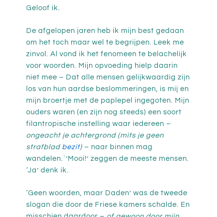
Geloof ik.
De afgelopen jaren heb ik mijn best gedaan
om het toch maar wel te begrijpen. Leek me
zinvol. Al vond ik het fenomeen te belachelijk
voor woorden. Mijn opvoeding hielp daarin
niet mee – Dat alle mensen gelijkwaardig zijn
los van hun aardse beslommeringen, is mij en
mijn broertje met de paplepel ingegoten. Mijn
ouders waren (en zijn nog steeds) een soort
filantropische instelling waar iedereen –
ongeacht je achtergrond
(mits je geen
strafblad
bezit
)
– naar binnen mag
wandelen.`’Mooi!’ zeggen de meeste mensen.
‘Ja’ denk ik.
‘Geen woorden, maar Daden’ was de tweede
slogan die door de Friese kamers schalde. En
misschien daardoor –
of gewoon door mijn