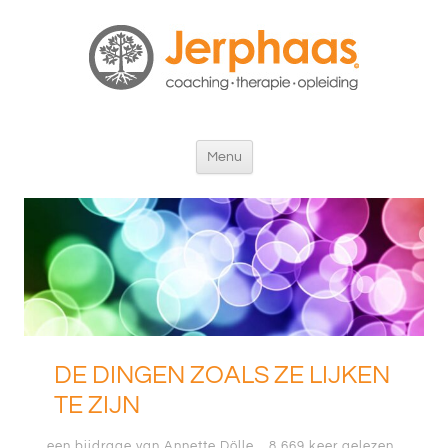
Ga
Menu
naar
de
inhoud
DE DINGEN ZOALS ZE LIJKEN
TE ZIJN
een bijdrage van Annette Dölle
8.669 keer gelezen