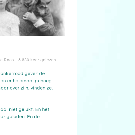
ke Roos
8.830 keer gelezen
 Donkerrood geverfde
reen er helemaal genoeg
aar over zijn, vinden ze.
al niet gelukt. En het
jaar geleden. En de