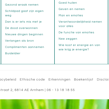
Goed huilen
Gezond wraak nemen
Geven en nemen
Schildpad gaat zijn eigen
weg
Man en emoties
Dan is er iets mis met je
Verantwoordelijkheid nemen
voor alles
De dood overwonnen
De functie van emoties
Nieuwe dingen beginnen
Nee zeggen
Verlangen als bron
Wie kost er energie en van
Complimenten aannemen
wie krijg je energie?
Buideldier
acybeleid
Ethische code
Erkenningen
Boekenlijst
Discla
straat 2
,
6814 AE
Arnhem
|
06 - 13 18 18 55