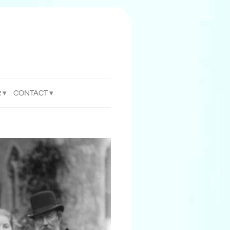
R
CONTACT
enties
nieuws