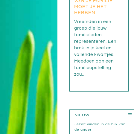
VAN JE FAMILIE
MOET JE HET
HEBBEN
Vreemden in een
groep die jouw
familieleden
representeren. Een
brok in je keel en
vallende kwartjes.
Meedoen aan een
familieopstelling
zou…
NIEUW
Jezelf vinden in de blik van
de ander