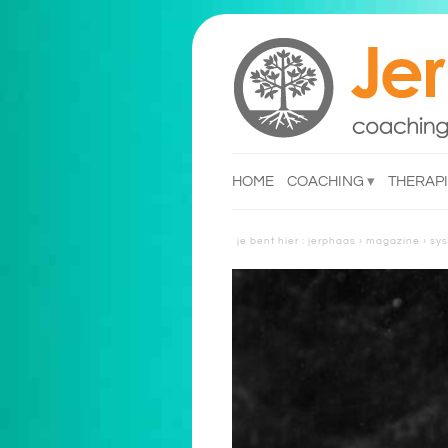
HOME
COACHING
THERAP
reacties
reacti
je bent hier :
jerphaas
›
magazine
›
sys
reacties ondernemers