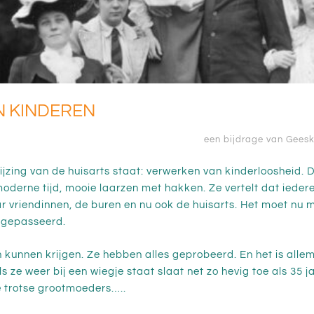
 KINDEREN
een bijdrage van Gees
wijzing van de huisarts staat: verwerken van kinderloosheid.
oderne tijd, mooie laarzen met hakken. Ze vertelt dat iede
ar vriendinnen, de buren en nu ook de huisarts. Het moet nu m
g gepasseerd.
 kunnen krijgen. Ze hebben alles geprobeerd. En het is allema
als ze weer bij een wiegje staat slaat net zo hevig toe als 35 
die trotse grootmoeders…..