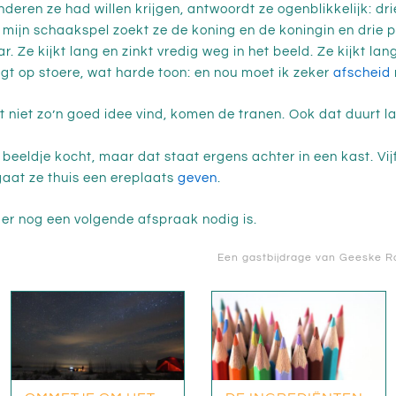
nderen ze had willen krijgen, antwoordt ze ogenblikkelijk: dr
it mijn schaakspel zoekt ze de koning en de koningin en drie 
ar. Ze kijkt lang en zinkt vredig weg in het beeld. Ze kijkt lan
 zegt op stoere, wat harde toon: en nou moet ik zeker
afscheid
t niet zo’n goed idee vind, komen de tranen. Ook dat duurt lan
n beeldje kocht, maar dat staat ergens achter in een kast. Vij
aat ze thuis een ereplaats
geven
.
t er nog een volgende afspraak nodig is.
Een gastbijdrage van
Geeske R