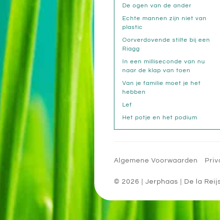
De ogen van de ander
Echte mannen zijn niet van
plastic
Oorverdovende stilte bij een
Riagg
In een milliseconde van nu
naar de klap van toen
Van je familie moet je het
hebben
Lef
Het potje en het podium
Algemene Voorwaarden
Priv
© 2026
| Jerphaas
|
De la Reij