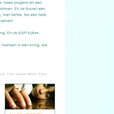
ie, twee jongens en een
pionnen. En ze bouwt een
g, met liefde. Na een hele
nemen!
g. En ze blijft kijken
f mensen in een kring, die
oos
, Foto: Adrian Black,
Flickr