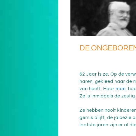
DE ONGEBOREN
62 Jaar is ze. Op de ver
haren, gekleed naar de m
van heeft. Haar
man
, ha
Ze is inmiddels de zesti
Ze hebben nooit kinderen
gemis blijft, de jaloezie 
laatste jaren zijn er al 