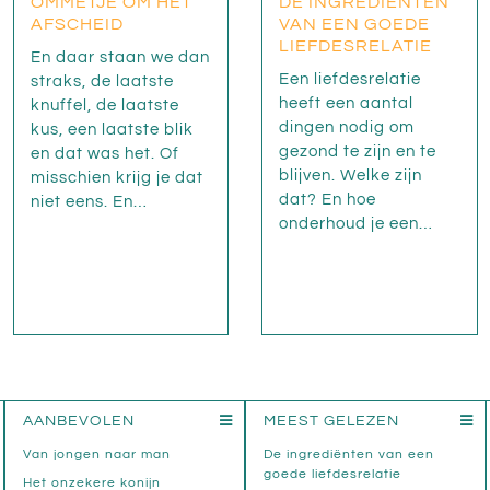
OMMETJE OM HET
DE INGREDIËNTEN
AFSCHEID
VAN EEN GOEDE
LIEFDESRELATIE
En daar staan we dan
Een liefdesrelatie
straks, de laatste
heeft een aantal
knuffel, de laatste
dingen nodig om
kus, een laatste blik
gezond te zijn en te
en dat was het. Of
blijven. Welke zijn
misschien krijg je dat
dat? En hoe
niet eens. En…
onderhoud je een…
AANBEVOLEN
MEEST GELEZEN
Van jongen naar man
De ingrediënten van een
goede liefdesrelatie
Het onzekere konijn