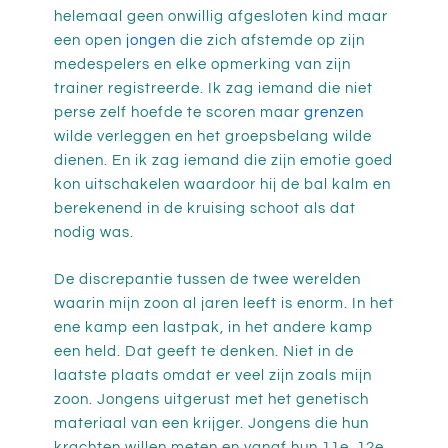
helemaal geen onwillig afgesloten kind maar
een open
jongen
die zich afstemde op zijn
medespelers en elke opmerking van zijn
trainer registreerde. Ik zag iemand die niet
perse zelf hoefde te scoren maar
grenzen
wilde verleggen en het groepsbelang wilde
dienen. En ik zag iemand die zijn emotie goed
kon uitschakelen waardoor hij de bal kalm en
berekenend in de kruising schoot als dat
nodig was.
De discrepantie tussen de twee werelden
waarin mijn zoon al jaren leeft is enorm. In het
ene kamp een lastpak, in het andere kamp
een held. Dat geeft te denken. Niet in de
laatste plaats omdat er veel zijn zoals mijn
zoon. Jongens uitgerust met het genetisch
materiaal van een krijger. Jongens die hun
krachten willen meten en vanaf hun 11e, 12e