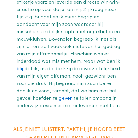
etiketje voorzien leverde een directe win-win-
situatie op voor de juf en mij. Zij kreeg meer
tijd c.q. budget en ik meer begrip en
aandacht voor mijn zoon waardoor hij
misschien eindelijk stopte met nagelbijten en
mouwkluiven. Bovendien begreep ik, net als
zijn juffen, zelf vaak ook niets van het gedrag
van mijn alfamannetje. Misschien was er
inderdaad wat mis met hem. Maar wat ben ik
blij
dat ik, mede dankzij de onverzettelijkheid
van mijn eigen alfaman, nooit gezwicht ben
voor die druk. Hij begreep mijn zoon beter
dan ik en vond, terecht, dat we hem niet het
gevoel hoefden te
geven
te falen omdat zijn
onderwijzeressen er niet uitkwamen met hem.
ALS JE NIET LUISTERT, PAKT HIJ JE HOOFD BEET
OF KNIJPT HIJ IN JE ARM, BEST HARD