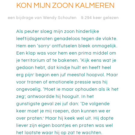
KON MIJN ZOON KALMEREN
een bijdrage van Wendy Schouten
9.294 keer gelezen
Als peuter sloeg mijn zoon hinderlijke
leeftijdsgenoten genadeloos tegen de vlakte.
Hem een ‘sorry’ ontfutselen bleek onmogelijk.
Een klap was voor hem een prima middel om
je territorium af te bakenen. ‘Kijk eens wat je
gedaan hebt, dat kindje huilt en heeft heel
erg pijn’ begon een juf meestal hoopvol. Maar
voor tranen of emotionele pressie was hij
ongevoelig. ‘Moet ie maar ophouden als ik het
zeg’, antwoordde hij hooguit. In het
gunstigste geval zei juf dan: ‘De volgende
keer moet je mij roepen, dan kunnen we er
over praten.’ Maar hij keek wel uit. Hij dopte
liever zijn eigen boontjes en praten was wel
het laatste waar hij op zat te wachten.